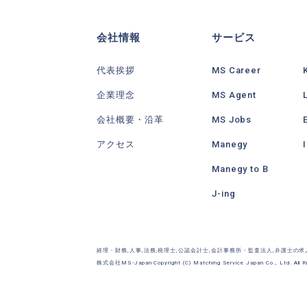
会社情報
サービス
代表挨拶
MS Career
企業理念
MS Agent
会社概要・沿革
MS Jobs
アクセス
Manegy
Manegy to B
J-ing
経理・財務,人事,法務,税理士,公認会計士,会計事務所・監査法人,弁護士の
株式会社MS-Japan Copyright (C) Matching Service Japan Co., Ltd. All Ri