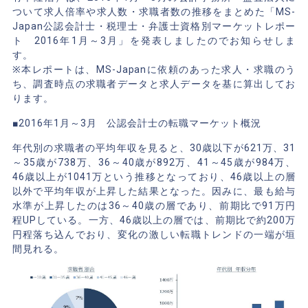
ついて求人倍率や求人数・求職者数の推移をまとめた「MS-
Japan公認会計士・税理士・弁護士資格別マーケットレポー
ト 2016年1月～3月」を発表しましたのでお知らせしま
す。
※本レポートは、MS-Japanに依頼のあった求人・求職のう
ち、調査時点の求職者データと求人データを基に算出してお
ります。
■2016年1月～3月 公認会計士の転職マーケット概況
年代別の求職者の平均年収を見ると、30歳以下が621万、31
～35歳が738万、36～40歳が892万、41～45歳が984万、
46歳以上が1041万という推移となっており、46歳以上の層
以外で平均年収が上昇した結果となった。因みに、最も給与
水準が上昇したのは36～40歳の層であり、前期比で91万円
程UPしている。一方、46歳以上の層では、前期比で約200万
円程落ち込んでおり、変化の激しい転職トレンドの一端が垣
間見れる。