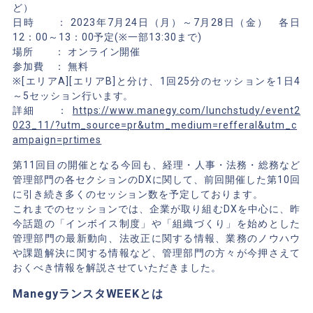
ど）
日時 ： 2023年7月24日（月）～7月28日（金） 各日
12：00～13：00予定(※一部13:30まで)
場所 ： オンライン開催
参加費 ： 無料
※[エリアA][エリアB]と分け、1回25分のセッションを1日4
～5セッション行います。
詳細 ：
https://www.manegy.com/lunchstudy/event2
023_11/?utm_source=pr&utm_medium=refferal&utm_c
ampaign=prtimes
第11回目の開催となる今回も、経理・人事・法務・総務など
管理部門の各セクションのDXに関して、前回開催した第10回
に引き続き多くのセッション数を予定しております。
これまでのセッションでは、企業が取り組むDXを中心に、昨
今話題の「インボイス制度」や「組織づくり」を始めとした
管理部門の最新動向、法改正に関する情報、業務のノウハウ
や課題解決に関する情報など、管理部門の方々が今押さえて
おくべき情報を解説させていただきました。
ManegyランスタWEEKとは