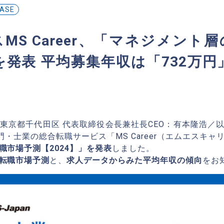
EASE
MS Career、「マネジメント
」を発表 平均募集年収は「732万円
社：東京都千代田区 代表取締役会長兼社長CEO：有本隆浩／以下
部門・士業の総合転職サービス「MS Career（エムエスキャ
職市場予測【2024】」を発表
しました。
転職市場予測
と、
求人データからみた平均年収の傾向
をお