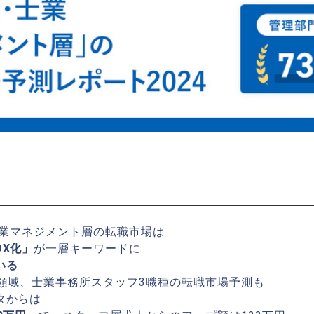
士業マネジメント層の転職市場は
X化」
が一層キーワードに
いる
3領域、士業事務所スタッフ3職種の転職市場予測も
タからは