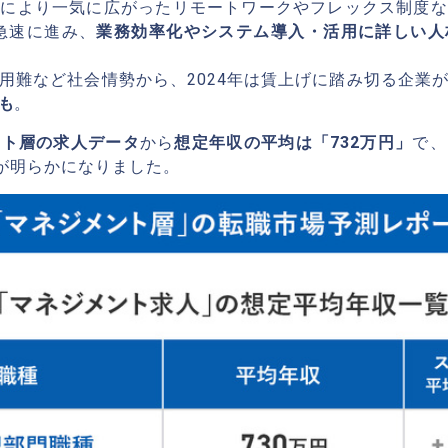
響により一気に広がったリモートワークやフレックス制度な
急速に進み、
業務効率化やシステム導入・活用に詳しい人
用難など社会情勢から、2024年は賃上げに踏み切る企業
も
。
ント層の求人データ
から
想定年収の平均は「732万円」
で、
とが明らかになりました。