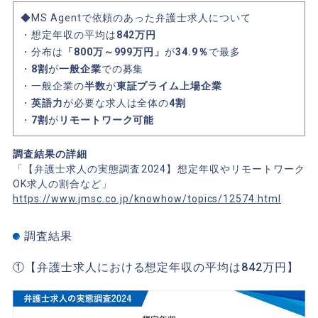
◆MS Agentで依頼のあった弁護士求人について
・想定年収の平均は
842万円
・分布は
「800万～999万円」
が
34.9％
で最多
・
8割
が
一般企業
での募集
・一般企業の
半数
が
東証プライム上場企業
・
英語力
が必要な求人は全体の
4割
・
7割
が
リモートワーク可能
調査結果の詳細
「【弁護士求人の実態調査2024】想定年収やリモートワーク
OK求人の割合など」
https://www.jmsc.co.jp/knowhow/topics/12574.html
調査結果
①【弁護士求人における想定年収の平均は842万円】