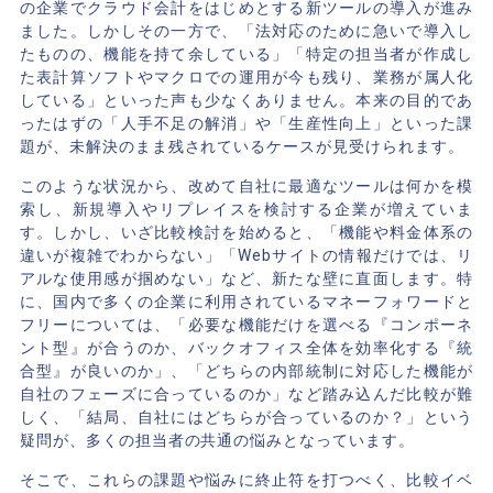
の企業でクラウド会計をはじめとする新ツールの導入が進み
ました。しかしその一方で、「法対応のために急いで導入し
たものの、機能を持て余している」「特定の担当者が作成し
た表計算ソフトやマクロでの運用が今も残り、業務が属人化
している」といった声も少なくありません。本来の目的であ
ったはずの「人手不足の解消」や「生産性向上」といった課
題が、未解決のまま残されているケースが見受けられます。
このような状況から、改めて自社に最適なツールは何かを模
索し、新規導入やリプレイスを検討する企業が増えていま
す。しかし、いざ比較検討を始めると、「機能や料金体系の
違いが複雑でわからない」「Webサイトの情報だけでは、リ
アルな使用感が掴めない」など、新たな壁に直面します。特
に、国内で多くの企業に利用されているマネーフォワードと
フリーについては、「必要な機能だけを選べる『コンポーネ
ント型』が合うのか、バックオフィス全体を効率化する『統
合型』が良いのか」、「どちらの内部統制に対応した機能が
自社のフェーズに合っているのか」など踏み込んだ比較が難
しく、「結局、自社にはどちらが合っているのか？」という
疑問が、多くの担当者の共通の悩みとなっています。
そこで、これらの課題や悩みに終止符を打つべく、比較イベ