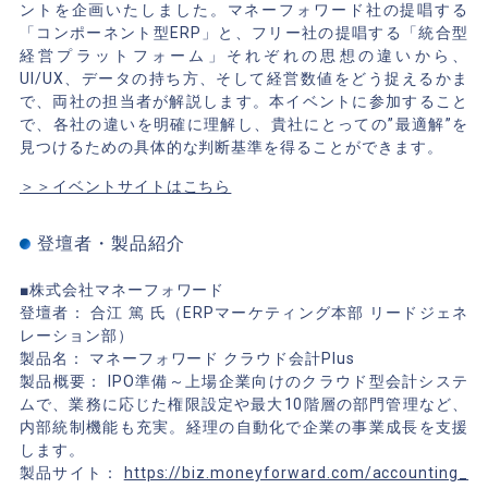
ントを企画いたしました。マネーフォワード社の提唱する
「コンポーネント型ERP」と、フリー社の提唱する「統合型
経営プラットフォーム」それぞれの思想の違いから、
UI/UX、データの持ち方、そして経営数値をどう捉えるかま
で、両社の担当者が解説します。本イベントに参加すること
で、各社の違いを明確に理解し、貴社にとっての”最適解”を
見つけるための具体的な判断基準を得ることができます。
＞＞イベントサイトはこちら
登壇者・製品紹介
■株式会社マネーフォワード
登壇者： 合江 篤 氏（ERPマーケティング本部 リードジェネ
レーション部）
製品名： マネーフォワード クラウド会計Plus
製品概要： IPO準備～上場企業向けのクラウド型会計システ
ムで、業務に応じた権限設定や最大10階層の部門管理など、
内部統制機能も充実。経理の自動化で企業の事業成長を支援
します。
製品サイト：
https://biz.moneyforward.com/accounting_