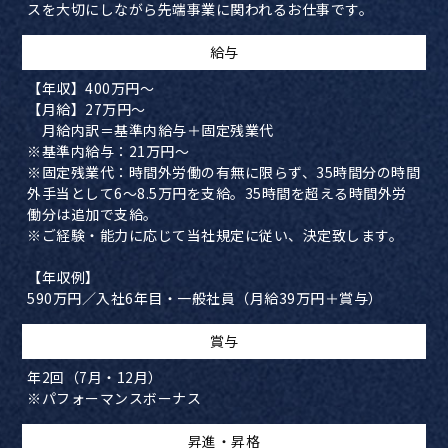
スを大切にしながら先端事業に関われるお仕事です。
​給与
【年収】400万円～
【月給】27万円～
月給内訳＝基準内給与＋固定残業代
※基準内給与：21万円～
※固定残業代：時間外労働の有無に限らず、35時間分の時間
外手当として6～8.5万円を支給。35時間を超える時間外労
働分は追加で支給。
※ご経験・能力に応じて当社規定に従い、決定致します。
【年収例】
590万円／入社6年目・一般社員（月給39万円＋賞与）
賞与
年2回（7月・12月）
​※パフォーマンスボーナス
​昇進・昇格