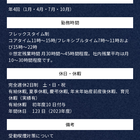
年4回（1月・4月・7月・10月）
​勤務時間
フレックスタイム制
コアタイム11時～15時/フレキシブルタイム7時～11時およ
び15時～22時
※想定残業時間 月30時間～45時間程度。社内残業平均は月
10～30時間程度です。
​休日・休暇
完全週休2日制 土・日・祝
有給休暇, 夏季休暇, 慶弔休暇, 年末年始産前産後休暇、育児
休暇（実績有）
有給休暇 初年度10 日付与
年間休日 123 日（2023年度）
備考
受動喫煙対策について