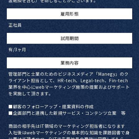
置転換を含む）を命じることがございます。
雇用形態
正社員
試用期間
有/3ヶ月
業務内容
管理部門と士業のためのビジネスメディア「Manegy」のク
ライアント担当として、HR-tech、Legal-tech、Fin-tech
業界を中心にwebマーケティング施策の提案およびサポート
を実施して頂きます。
■顧客のフォローアップ・提案資料の作成
■企画部門と連携した新規サービス・コンテンツ立案 等
商談の相手先はIT領域のマーケティング担当者になります
入社後はwebマーケティングの基本的な知識を課題図書で身