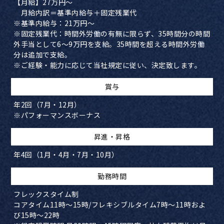
【月給】27万円～
月給内訳＝基準内給与＋固定残業代
※基準内給与：21万円～
※固定残業代：時間外労働の有無に限らず、35時間分の時間
外手当として6～9万円を支給。35時間を超える時間外労働
分は追加で支給。
※ご経験・能力に応じて当社規定に従い、決定致します。
賞与
年2回（7月・12月）
​※パフォーマンスボーナス
​昇進・昇格
年4回（1月・4月・7月・10月）
​勤務時間
フレックスタイム制
コアタイム11時～15時/フレキシブルタイム7時～11時およ
び15時～22時