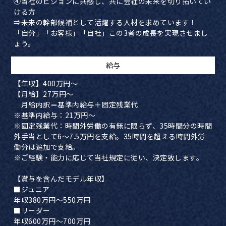
④当社のビジョンに共感し、共に会社の未来を切り拓いてい
ける方
⇒未来の幹部候補として活躍する人材を求めています！
「自分」「お客様」「自社」この3者の成長を実現させまし
ょう。
​給与
【年収】400万円～
【月給】27万円～
月給内訳＝基準内給与＋固定残業代
※基準内給与：21万円～
※固定残業代：時間外労働の有無に限らず、35時間分の時間
外手当として6～7.5万円を支給。35時間を超える時間外労
働分は追加で支給。
※ご経験・能力に応じて当社規定に従い、決定致します。
【賞与を含んだモデル年収】
■ジュニア
年収380万円～550万円
■リーダー
年収600万円～700万円