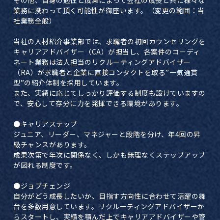
その他、自身の適性と成果によって会社の成長と共に様々な
業務に携わって頂く可能性が御座います。（変更の範囲：当
社業務全般）
当社の人材紹介事業部では、求職者の初回カウンセリングを
キャリアアドバイザー（CA）が担当し、各案件のコーディ
ネート業務は法人担当のリクルーティングアドバイザー
（RA）が求職者と企業に直接コンタクトを取る”一気通貫
型”の紹介体制を採用しています。
また、実績に応じてしっかり評価する制度も設けていますの
で、安心して存分に力を発揮できる環境があります。
●キャリアステップ
ジュニア、リーダー、マネジャーと段階を分け、年4回の昇
級チャンスがあります。
成果次第で年次に関係なく、しかも無理なくステップアップ
が図れる制度です。
●ジョブチェンジ
自分がどう成長したいか、目指す方向性に合わせて活躍の舞
台を多数用意しています。リクルーティングアドバイザーか
らスタートし、実績を積んだ上でキャリアアドバイザーや管